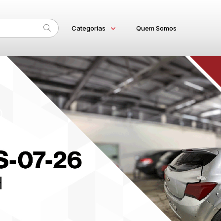
Categorias
Quem Somos
Subcategoria
Esta
Veículos
Home
AUTOMOVEL
Eventos
CICLOMOTOR
MOTOCICLETA
Fale Conosco
MOTONETA
Faixa
Outros
Judiciais
Extrajudiciais
R$