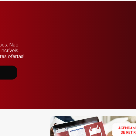
lões. Não
ncríveis.
es ofertas!