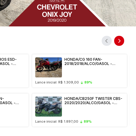
ROS ESD-
HONDA/CG 160 FAN-
ASOL -
2018/2018/ALCO/GASOL -
 -
LTK5187/RJ / APL -
EÍCULO
TERESOPOLIS - VEÍCULO
CONSERVADO
Lance inicial: R$ 1.309,00
89%
L
N-
HONDA/CB250F TWISTER CBS-
GASOL -
2020/2020/ALCO/GASOL -
L - CAMPO
RIW9C76/RJ / APL - NOVA
O
IGUAÇU - VEÍCULO
CONSERVADO
Lance inicial: R$ 1.897,00
89%
L