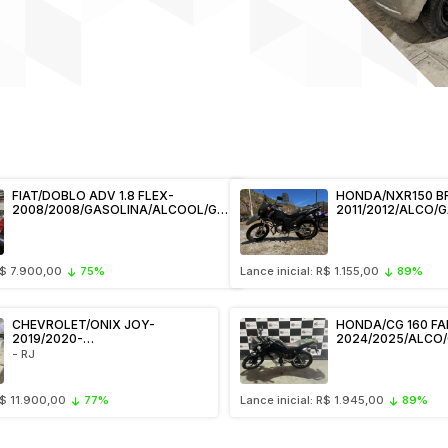
FIAT/DOBLO ADV 1.8 FLEX-
HONDA/NXR150 B
2008/2008/GASOLINA/ALCOOL/GAS
2011/2012/ALCO/G
NATURAL - LPF6243/RJ / APL -
KOQ3A00/RJ / APL
CAMPO GRANDE - VEÍCULO
TERESOPOLIS - V
CONSERVADO
CONSERVADO
 R$ 7.900,00
75%
Lance inicial: R$ 1.155,00
89%
CHEVROLET/ONIX JOY-
HONDA/CG 160 FA
2019/2020-
2024/2025/ALCO/
ALCOOL/GASOLINA/GNV-
TUP0C77/RJ / AP
- RJ
QWV8C78/RJ-APL - CAMPO
GRANDE - VEÍCUL
GRANDE-VEÍCULO
CONSERVADO
CONSERVADO
R$ 11.900,00
77%
Lance inicial: R$ 1.945,00
89%