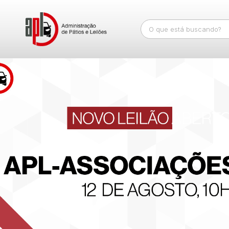
Busca por palavra-chave
Categoria
Bairro
Comitente