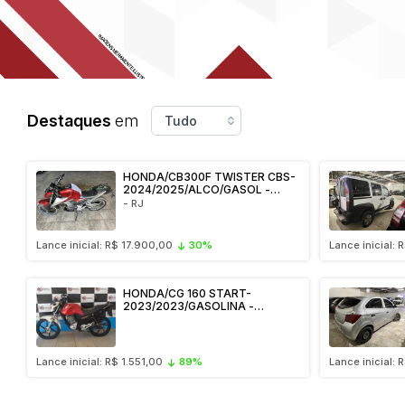
Destaques
em
HONDA/CB300F TWISTER CBS-
2024/2025/ALCO/GASOL -
TTZ0C65/RJ / APL - CAMPO
- RJ
GRANDE - VEÍCULO
CONSERVADO
Lance inicial: R$ 17.900,00
30%
Lance inicial:
HONDA/CG 160 START-
2023/2023/GASOLINA -
RIW3B56/RJ / APL - BARRA DO
PIRAI - VEÍCULO CONSERVADO
Lance inicial: R$ 1.551,00
89%
Lance inicial: 