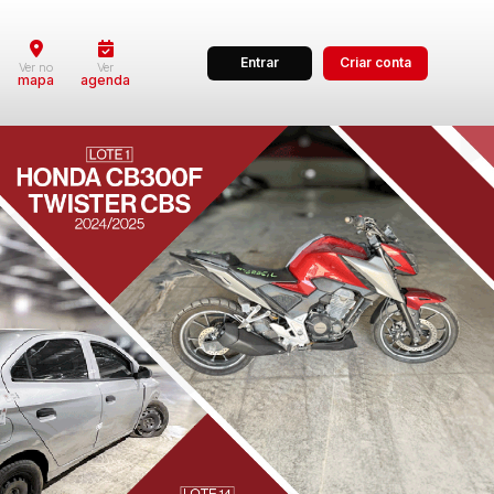
Entrar
Criar conta
Ver no
Ver
mapa
agenda
dos
Cidade
 de valor
até
R$
Pesquisar