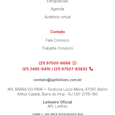
Extrajudiciais
Agenda
Auditório virtual
Contato
Fale Conosco
Trabalhe Conosco
(21) 97500-8686
(21) 2495-9410 / (21) 97507-83833
contato@aplleiloes.com.br
APL BARRA DO PIRAÍ — Rodovia Lúcio Meira, 47097, Bairro
Arthur Cataldi, Barra do Piraí - RJ
CEP 27115-190
Leiloeiro Oficial
APL Leilões
CNPJ: 29.953.833/0001-59